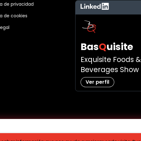
ca de privacidad
LinkedIn
ca de cookies
legal
Bas
Q
uisite
Exquisite Foods &
Beverages Show
Ver perfil
io para BasQuisite 2023