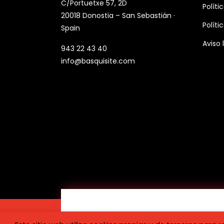
C/Portuetxe 57, 2D
Políti
20018 Donostia – San Sebastián ·
Políti
Spain
Aviso 
943 22 43 40
info@basquisite.com
Reserva tu espac