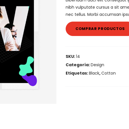
bibendum auci elit consequat ip
nibh vulputate cursus a sit am
nec tellus. Morbi accumsan ipsu
COMPRAR PRODUCTOS
SKU:
14
Categoría:
Design
Etiquetas:
Black
,
Cotton