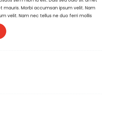
sutis sem nibh id elit. Duis sed odio sit amet
et mauris. Morbi accumsan ipsum velit. Nam
m velit. Nam nec tellus ne duo ferri mollis