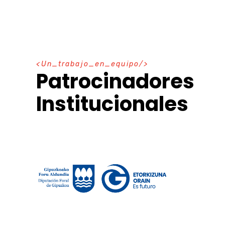
U
n
_
t
r
a
b
a
j
o
_
e
n
_
e
q
u
i
p
o
Patrocinadores
Institucionales