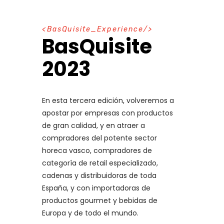
B
a
s
Q
u
i
s
i
t
e
_
E
x
p
e
r
i
e
n
c
e
BasQuisite
2023
En esta tercera edición, volveremos a
apostar por empresas con productos
de gran calidad, y en atraer a
compradores del potente sector
horeca vasco, compradores de
categoría de retail especializado,
cadenas y distribuidoras de toda
España, y con importadoras de
productos gourmet y bebidas de
Europa y de todo el mundo.