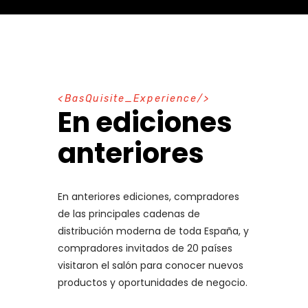
B
a
s
Q
u
i
s
i
t
e
_
E
x
p
e
r
i
e
n
c
e
En ediciones
anteriores
En anteriores ediciones, compradores
de las principales cadenas de
distribución moderna de toda España, y
compradores invitados de 20 países
visitaron el salón para conocer nuevos
productos y oportunidades de negocio.