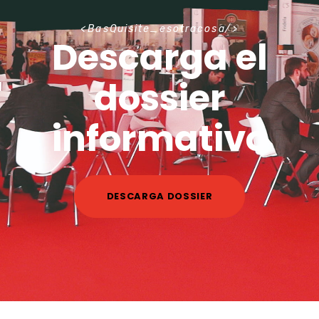
B
a
s
Q
u
i
s
i
t
e
_
e
s
o
t
r
a
c
o
s
a
Descarga el
dossier
informativo
DESCARGA DOSSIER