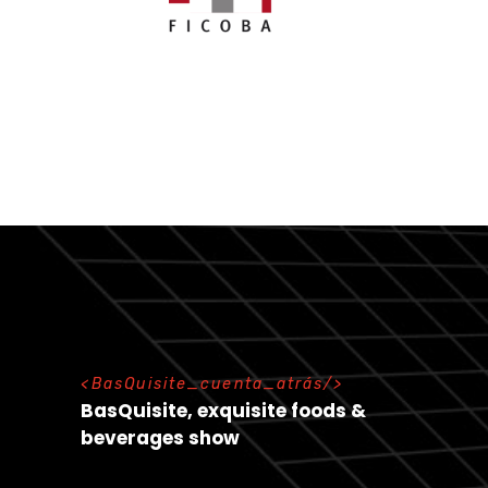
B
a
s
Q
u
i
s
i
t
e
_
c
u
e
n
t
a
_
a
t
r
á
s
BasQuisite, exquisite foods &
beverages show