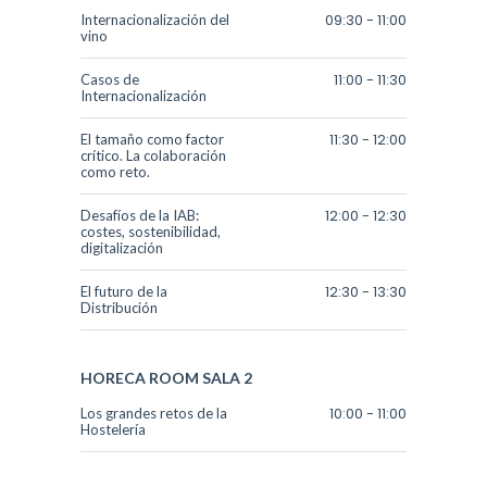
09:30
-
11:00
Internacionalización del
vino
11:00
-
11:30
Casos de
Internacionalización
11:30
-
12:00
El tamaño como factor
crítico. La colaboración
como reto.
12:00
-
12:30
Desafíos de la IAB:
costes, sostenibilidad,
digitalización
12:30
-
13:30
El futuro de la
Distribución
HORECA ROOM
SALA 2
10:00
-
11:00
Los grandes retos de la
Hostelería