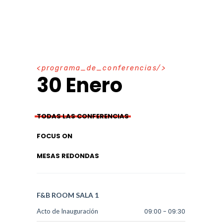
p
r
o
g
r
a
m
a
_
d
e
_
c
o
n
f
e
r
e
n
c
i
a
s
30 Enero
TODAS LAS CONFERENCIAS
FOCUS ON
MESAS REDONDAS
F&B ROOM
SALA 1
09:00
-
09:30
Acto de Inauguración