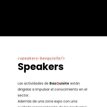
s
p
e
a
k
e
r
s
-
b
a
s
q
u
i
s
i
t
e
Speakers
Las actividades de
Bas
Q
uisite
están
dirigidas a impulsar el conocimiento en el
sector.
Además de una zona expo con una