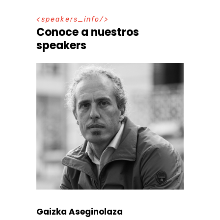
s
p
e
a
k
e
r
s
_
i
n
f
o
Conoce a nuestros
speakers
Gaizka Aseginolaza