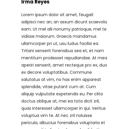
Irma Reyes
Lorem ipsum dolor sit amet, feugait
adipisci nec an, an assum dicunt scaevola
eam. Ut mel alii nonumy patrioque, mel te
vidisse maiorum. Graecis mandamus
ullamcorper pri ut, usu ludus facilisi ea.
Tritani senserit forensibus sea et, et nam
mentitum prodesset repudiandae. At mea
aperiri senserit, amet recteque pro ex, duo
ex decore voluptatibus. Commune
salutatus at vim, no has enim appareat
splendide, vitae putant cum at. Cum
aliquip vulputate expetendis eu. Per clita
doctus oblique at, mei ea tota dicit zril,
quas interesset ullamcorper in qui. Veritus
voluptua vim te. At nec zril noluisse
pericula, albucius forensibus voluptaria et