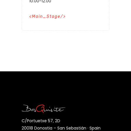
10.00-12.00
Main_Stage
C/Portuetxe 57, 2D
20018 Donostia – San Sebastián · Spain