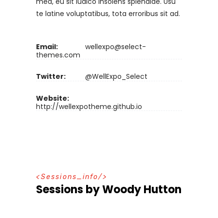
mea, eu sit iudico insolens splendide. Usu
te latine voluptatibus, tota erroribus sit ad.
Email:
wellexpo@select-
themes.com
Twitter:
@WellExpo_Select
Website:
http://wellexpotheme.github.io
S
e
s
s
i
o
n
s
_
i
n
f
o
Sessions by Woody Hutton