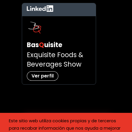
LinkedIn
Bas
Q
uisite
Exquisite Foods &
Beverages Show
Ver perfil
Este sitio web utiliza cookies propias y de terceros
para recabar información que nos ayuda a mejorar
Reserva tu espacio