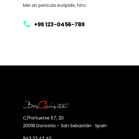
Mei an pericula euripidis, hinc.
+99 123-0456-789
C/Portuetxe 57, 2D
20018 Donostia – San Sebastián · Spain
943 22 43 40