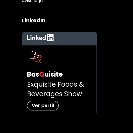
Aviso legal
LinkedIn
LinkedIn
Bas
Q
uisite
Exquisite Foods &
Beverages Show
Ver perfil